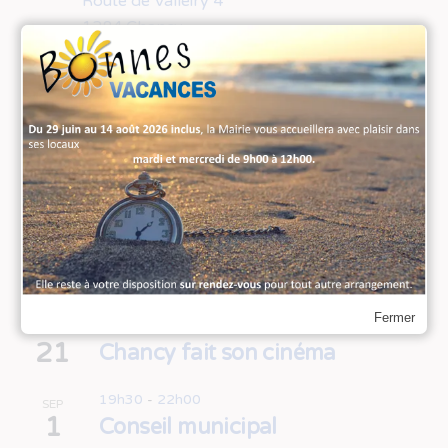
Route de Valleiry 4
1284 Chancy
Lundi de 15h30 à 18h30
Mercredi de 10h00 à 12h00
Jeudi de 17h00 à 19h00
+41 22 756 90 50
Nous contacter
Évènements à venir
Fermer
19h30
-
22h30
AOÛT
21
Chancy fait son cinéma
19h30
-
22h00
SEP
1
Conseil municipal